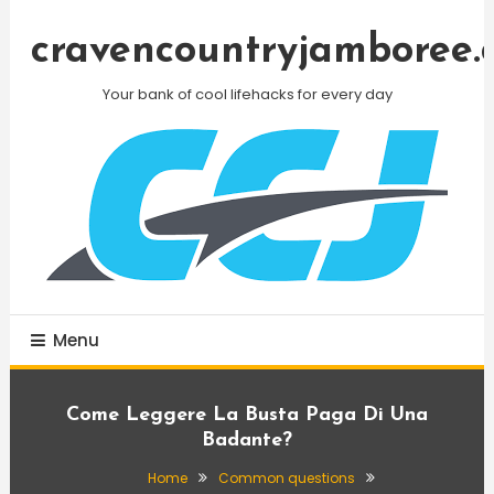
Skip
To
cravencountryjamboree.
Content
Your bank of cool lifehacks for every day
Menu
Come Leggere La Busta Paga Di Una
Badante?
Home
Common questions