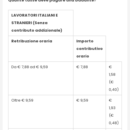
Quante tasse deve pagare una badante?
LAVORATORI ITALIANI E
STRANIERI (Senza
contributo addizionale)
Retribuzione oraria
Importo
contributivo
orario
Da € 7,88 ad € 9,59
€ 7,88
€
1,58
(€
0,40)
Oltre € 9,59
€ 9,59
€
1,93
(€
0,48)