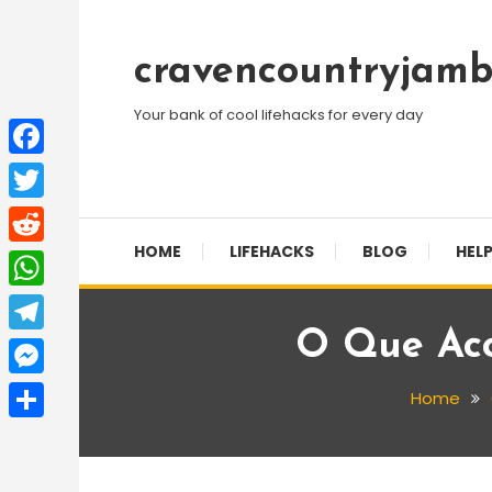
Skip
To
cravencountryjamb
Content
Your bank of cool lifehacks for every day
Facebook
Twitter
HOME
LIFEHACKS
BLOG
HELP
Reddit
WhatsApp
O Que Ac
Telegram
Messenger
Home
Share