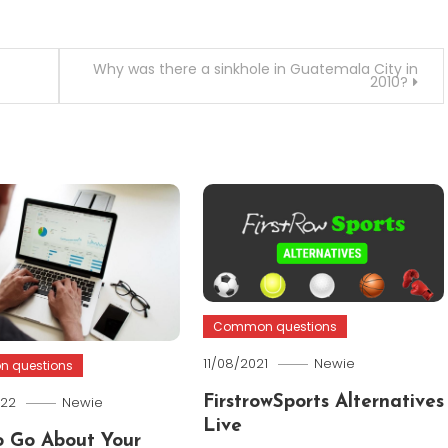
Why was there a sinkhole in Guatemala City in
2010?
Common questions
11/08/2021
Newie
 questions
022
Newie
FirstrowSports Alternatives
Live
 Go About Your