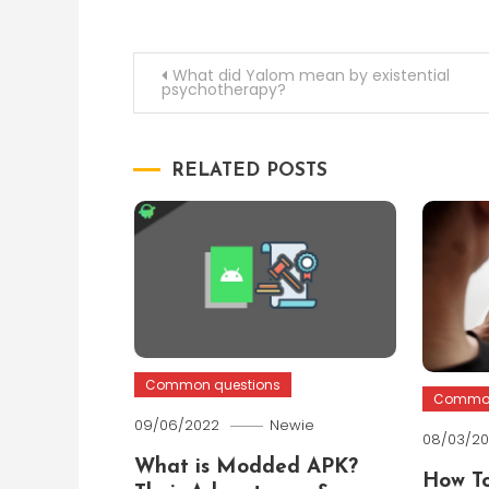
Post
What did Yalom mean by existential
psychotherapy?
navigation
RELATED POSTS
Common questions
Common
09/06/2022
Newie
08/03/2
What is Modded APK?
How To