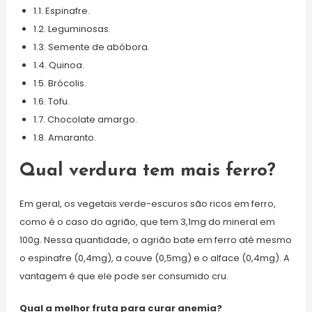
1.1. Espinafre.
1.2. Leguminosas.
1.3. Semente de abóbora.
1.4. Quinoa.
1.5. Brócolis.
1.6. Tofu.
1.7. Chocolate amargo.
1.8. Amaranto.
Qual verdura tem mais ferro?
Em geral, os vegetais verde-escuros são ricos em ferro,
como é o caso do agrião, que tem 3,1mg do mineral em
100g. Nessa quantidade, o agrião bate em ferro até mesmo
o espinafre (0,4mg), a couve (0,5mg) e o alface (0,4mg). A
vantagem é que ele pode ser consumido cru.
Qual a melhor fruta para curar anemia?