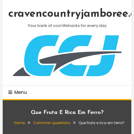
Skip
To
cravencountryjamboree.
Content
Your bank of cool lifehacks for every day
Menu
Que Fruta E Rica Em Ferro?
Home
Common questions
Que fruta e rica em ferro?