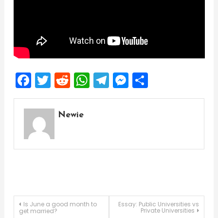
Facebook
Twitter
Reddit
WhatsApp
Telegram
Messenger
Share
Newie
Post
Is June a good month to
Essay: Public Universities vs
Private Universities
get married?