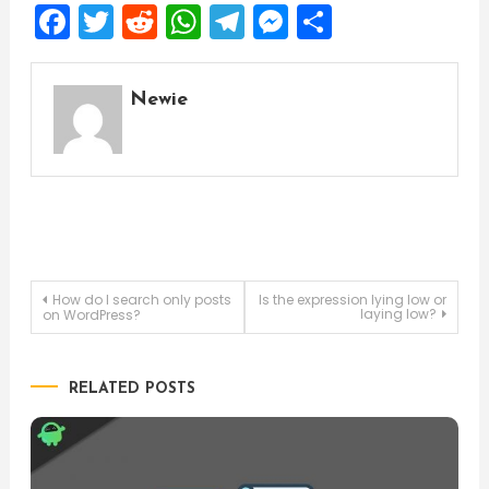
Facebook
Twitter
Reddit
WhatsApp
Telegram
Messenger
Share
Newie
Post
How do I search only posts
Is the expression lying low or
laying low?
on WordPress?
navigation
RELATED POSTS