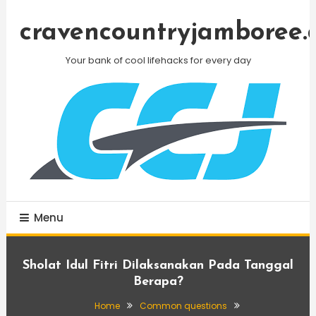
Skip
To
cravencountryjamboree.
Content
Your bank of cool lifehacks for every day
Menu
Sholat Idul Fitri Dilaksanakan Pada Tanggal
Berapa?
Home
Common questions