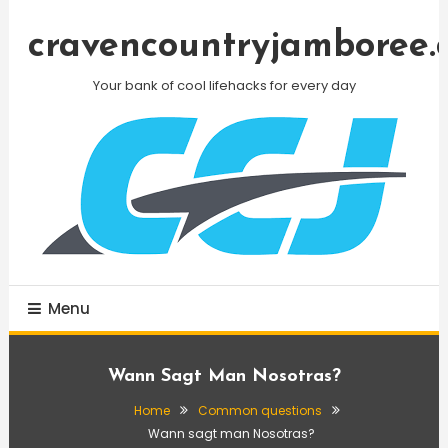
Skip
To
cravencountryjamboree.
Content
Your bank of cool lifehacks for every day
Menu
Wann Sagt Man Nosotras?
Home
Common questions
Wann sagt man Nosotras?