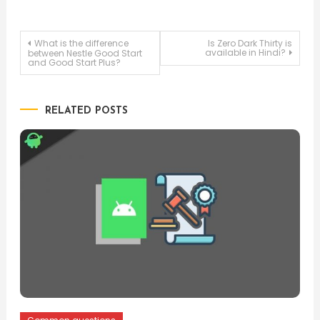
Post
What is the difference
Is Zero Dark Thirty is
available in Hindi?
between Nestle Good Start
and Good Start Plus?
navigation
RELATED POSTS