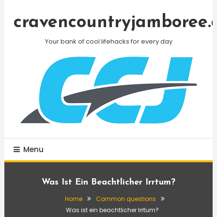
Skip
To
cravencountryjamboree.
Content
Your bank of cool lifehacks for every day
Menu
Was Ist Ein Beachtlicher Irrtum?
Home
Common questions
Was ist ein beachtlicher Irrtum?