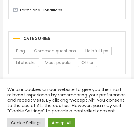
Terms and Conditions
CATEGORIES
Blog
Common questions
Helpful tips
Lifehacks
Most popular
Other
We use cookies on our website to give you the most
relevant experience by remembering your preferences
and repeat visits. By clicking “Accept All”, you consent
to the use of ALL the cookies. However, you may visit
"Cookie Settings" to provide a controlled consent.
About
Terms and Conditions
Privacy Policy
Feedback
Cookie Settings
Accept All
Color Blog
|
Theme: Color Blog by
Mystery Themes
.