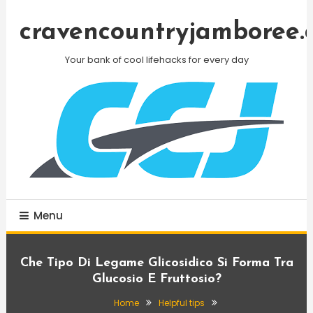
Skip
To
cravencountryjamboree.
Content
Your bank of cool lifehacks for every day
Menu
Che Tipo Di Legame Glicosidico Si Forma Tra
Glucosio E Fruttosio?
Home
Helpful tips