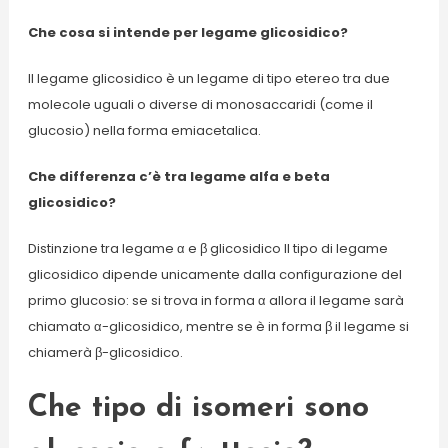
Che cosa si intende per legame glicosidico?
Il legame glicosidico è un legame di tipo etereo tra due
molecole uguali o diverse di monosaccaridi (come il
glucosio) nella forma emiacetalica.
Che differenza c’è tra legame alfa e beta
glicosidico?
Distinzione tra legame α e β glicosidico Il tipo di legame
glicosidico dipende unicamente dalla configurazione del
primo glucosio: se si trova in forma α allora il legame sarà
chiamato α-glicosidico, mentre se è in forma β il legame si
chiamerà β-glicosidico.
Che tipo di isomeri sono