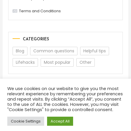
Terms and Conditions
CATEGORIES
Blog
Common questions
Helpful tips
Lifehacks
Most popular
Other
We use cookies on our website to give you the most
relevant experience by remembering your preferences
and repeat visits. By clicking “Accept All”, you consent
to the use of ALL the cookies. However, you may visit
"Cookie Settings" to provide a controlled consent.
About
Terms and Conditions
Privacy Policy
Feedback
Cookie Settings
Accept All
Color Blog
|
Theme: Color Blog by
Mystery Themes
.