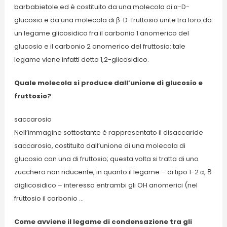
barbabietole ed è costituito da una molecola di α-D-
glucosio e da una molecola di β-D-fruttosio unite tra loro da
un legame glicosidico fra il carbonio 1 anomerico del
glucosio e il carbonio 2 anomerico del fruttosio: tale
legame viene infatti detto 1,2-glicosidico.
Quale molecola si produce dall’unione di glucosio e
fruttosio?
saccarosio
Nell’immagine sottostante è rappresentato il disaccaride
saccarosio, costituito dall’unione di una molecola di
glucosio con una di fruttosio; questa volta si tratta di uno
zucchero non riducente, in quanto il legame – di tipo 1-2 α, Β
diglicosidico – interessa entrambi gli OH anomerici (nel
fruttosio il carbonio …
Come avviene il legame di condensazione tra gli