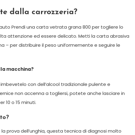
te dalla carrozzeria?
’auto Prendi una carta vetrata grana 800 per togliere lo
lta attenzione ed essere delicato. Metti la carta abrasiva
a – per distribuire il peso uniformemente e seguire le
ella macchina?
imbevetelo con dell’alcool tradizionale pulente e
a vernice non accenna a togliersi, potete anche lasciare in
r 10 o 15 minuti.
uto?
e la prova dell’unghia, questa tecnica di diagnosi molto