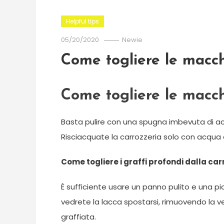
Helpful tips
05/20/2020
Newie
Come togliere le macch
Come togliere le macch
Basta pulire con una spugna imbevuta di ace
Risciacquate la carrozzeria solo con acqua 
Come togliere i graffi profondi dalla car
È sufficiente usare un panno pulito e una pic
vedrete la lacca spostarsi, rimuovendo la ve
graffiata.