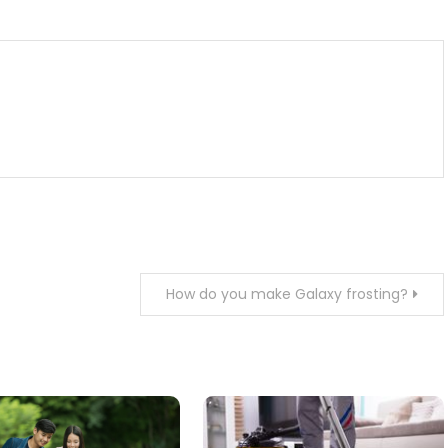
m
enger
are
How do you make Galaxy frosting?