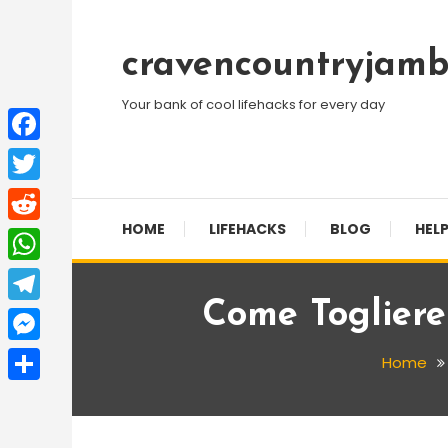
Skip
To
cravencountryjamb
Content
Your bank of cool lifehacks for every day
Facebook
Twitter
HOME
LIFEHACKS
BLOG
HELP
Reddit
WhatsApp
Come Togliere
Telegram
Messenger
Home
Share