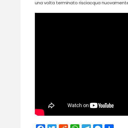
una volta terminato risciacqua nuovament