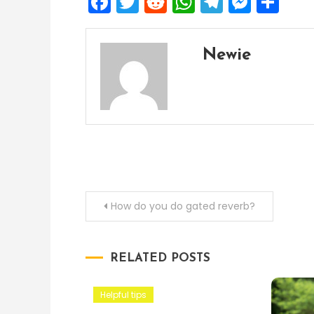
Facebook
Twitter
Reddit
WhatsApp
Telegra
Mess
Sh
Newie
Post
How do you do gated reverb?
navigation
RELATED POSTS
Helpful tips