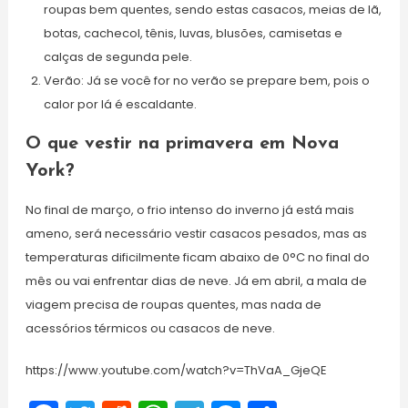
roupas bem quentes, sendo estas casacos, meias de lã,
botas, cachecol, tênis, luvas, blusões, camisetas e
calças de segunda pele.
Verão: Já se você for no verão se prepare bem, pois o
calor por lá é escaldante.
O que vestir na primavera em Nova
York?
No final de março, o frio intenso do inverno já está mais
ameno, será necessário vestir casacos pesados, mas as
temperaturas dificilmente ficam abaixo de 0°C no final do
mês ou vai enfrentar dias de neve. Já em abril, a mala de
viagem precisa de roupas quentes, mas nada de
acessórios térmicos ou casacos de neve.
https://www.youtube.com/watch?v=ThVaA_GjeQE