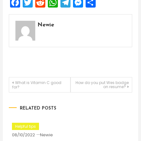
Facebook
Twitter
Reddit
WhatsApp
Telegram
Messenger
Share
Newie
Post
What is Vitamin C good
How do you put Wes badge
on resume?
for?
navigation
RELATED POSTS
Helpful tips
08/10/2022
Newie