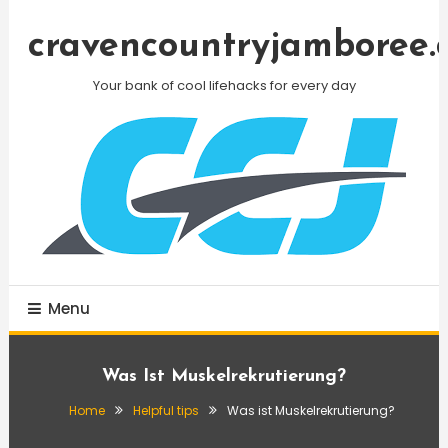
Skip
To
cravencountryjamboree.
Content
Your bank of cool lifehacks for every day
Menu
Was Ist Muskelrekrutierung?
Home
Helpful tips
Was ist Muskelrekrutierung?