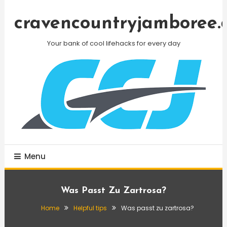
Skip
To
cravencountryjamboree.
Content
Your bank of cool lifehacks for every day
Menu
Was Passt Zu Zartrosa?
Home
Helpful tips
Was passt zu zartrosa?