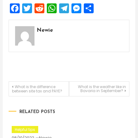
Facebook
Twitter
Reddit
WhatsApp
Telegram
Messenger
Share
Newie
Post
What is the difference
What is the weather like in
Bavaria in September?
between site tax and PAYE?
navigation
RELATED POSTS
Helpful tips
08/10/2022
Newie