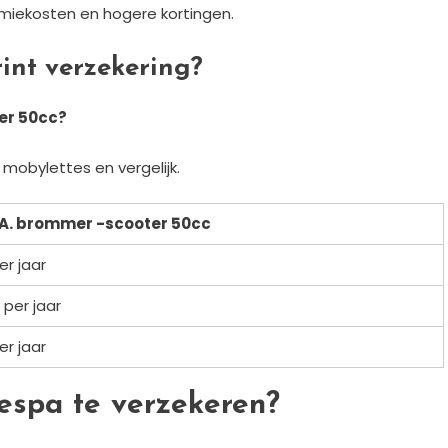
emiekosten en hogere kortingen.
int verzekering?
ter 50cc?
mobylettes en vergelijk.
B.A. brommer -scooter 50cc
er jaar
€ per jaar
er jaar
espa te verzekeren?