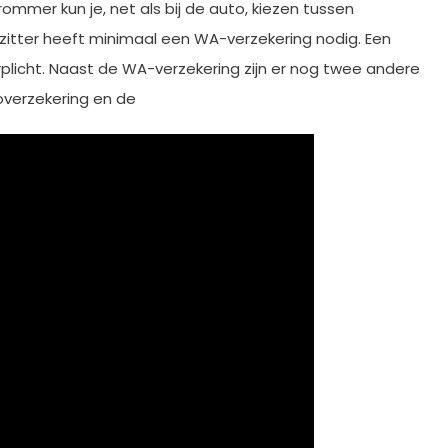
mmer kun je, net als bij de auto, kiezen tussen
zitter heeft minimaal een WA-verzekering nodig. Een
rplicht. Naast de WA-verzekering zijn er nog twee andere
overzekering en de