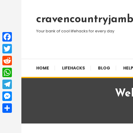
Skip
To
cravencountryjamb
Content
Your bank of cool lifehacks for every day
Facebook
Twitter
HOME
LIFEHACKS
BLOG
HELP
Reddit
WhatsApp
Wel
Telegram
Messenger
Share