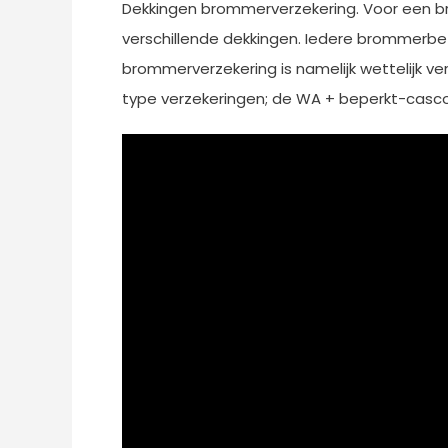
Dekkingen brommerverzekering. Voor een bro
verschillende dekkingen. Iedere brommerbe
brommerverzekering is namelijk wettelijk ve
type verzekeringen; de WA + beperkt-casc