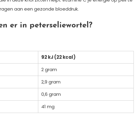
ijdragen aan een gezonde bloeddruk.
n er in peterseliewortel?
92 kJ (22 kcal)
2 gram
2,9 gram
0,6 gram
41 mg