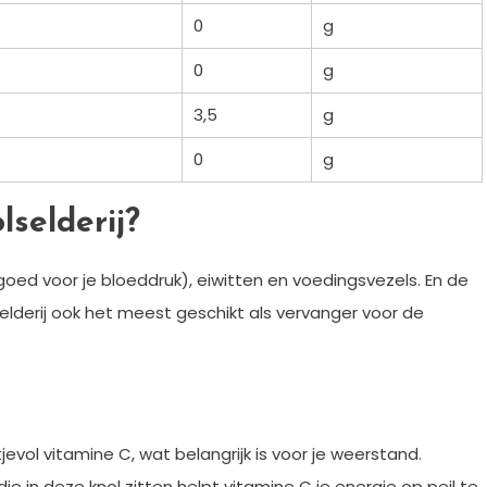
0
g
0
g
3,5
g
0
g
lselderij?
(goed voor je bloeddruk), eiwitten en voedingsvezels. En de
elderij ook het meest geschikt als vervanger voor de
evol vitamine C, wat belangrijk is voor je weerstand.
ie in deze knol zitten helpt vitamine C je energie op peil te