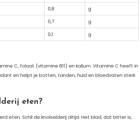
0,8
g
0,7
g
0,1
g
ine C, folaat (vitamine B11) en kalium. Vitamine C heeft in
xidant en helpt je botten, tanden, huid en bloedvaten sterk
lderij eten?
 eten. Schil de knolselderij altijd. Het blad, dat bitter is,