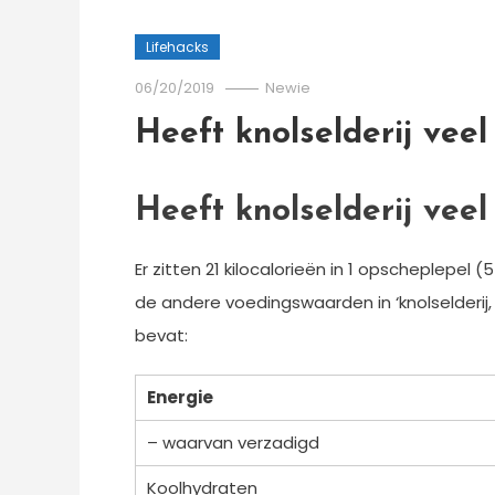
Lifehacks
06/20/2019
Newie
Heeft knolselderij vee
Heeft knolselderij vee
Er zitten 21 kilocalorieën in 1 opscheplepel 
de andere voedingswaarden in ‘knolselderij,
bevat:
Energie
– waarvan verzadigd
Koolhydraten