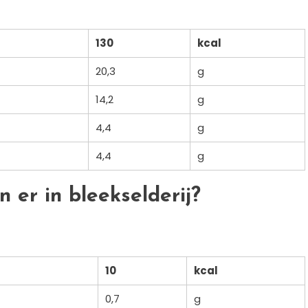
130
kcal
20,3
g
14,2
g
4,4
g
4,4
g
n er in bleekselderij?
10
kcal
0,7
g