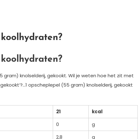
l koolhydraten?
l koolhydraten?
(55 gram) knolselderij, gekookt. Wil je weten hoe het zit met
 gekookt’?…1 opscheplepel (55 gram) knolselderij, gekookt
21
kcal
0
g
2,8
g