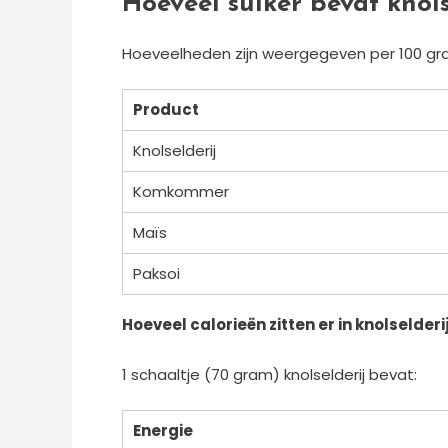
Hoeveel suiker bevat knols
Hoeveelheden zijn weergegeven per 100 gram
Product
Knolselderij
Komkommer
Maïs
Paksoi
Hoeveel calorieën zitten er in knolselderi
1 schaaltje (70 gram) knolselderij bevat:
Energie