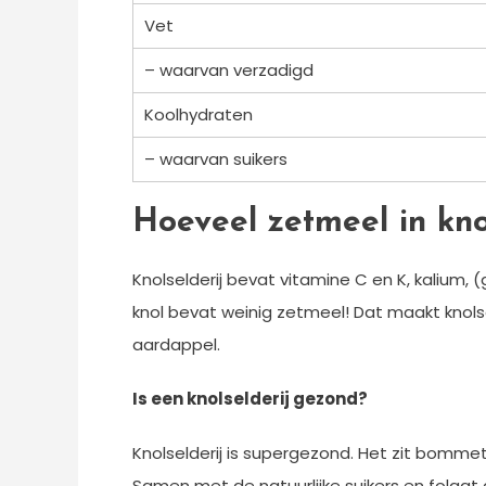
Vet
– waarvan verzadigd
Koolhydraten
– waarvan suikers
Hoeveel zetmeel in kno
Knolselderij bevat vitamine C en K, kalium, 
knol bevat weinig zetmeel! Dat maakt knols
aardappel.
Is een knolselderij gezond?
Knolselderij is supergezond. Het zit bommetj
Samen met de natuurlijke suikers en folaat d