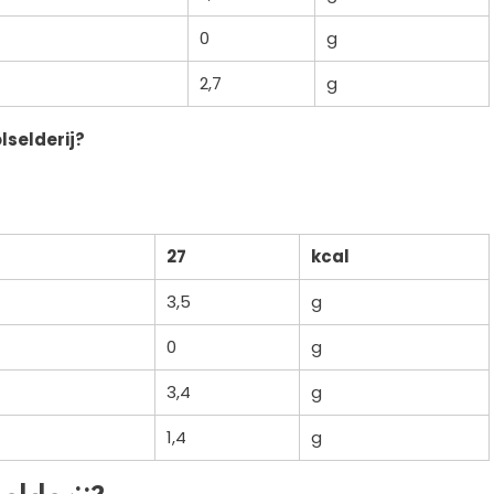
0
g
2,7
g
lselderij?
27
kcal
3,5
g
0
g
3,4
g
1,4
g