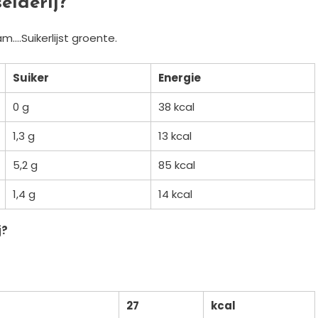
elderij?
….Suikerlijst groente.
Suiker
Energie
0 g
38 kcal
1,3 g
13 kcal
5,2 g
85 kcal
1,4 g
14 kcal
j?
27
kcal