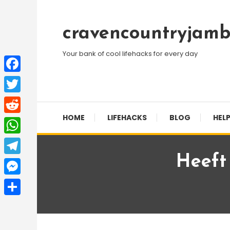
Skip
To
cravencountryjamb
Content
Your bank of cool lifehacks for every day
Facebook
Twitter
HOME
LIFEHACKS
BLOG
HELP
Reddit
WhatsApp
Heeft
Telegram
Messenger
Share