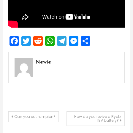
Facebook
Twitter
Reddit
WhatsApp
Telegram
Messenger
Share
Newie
Post
Can you eat rampion?
How do you revive a Ryobi
18V battery?
navigation