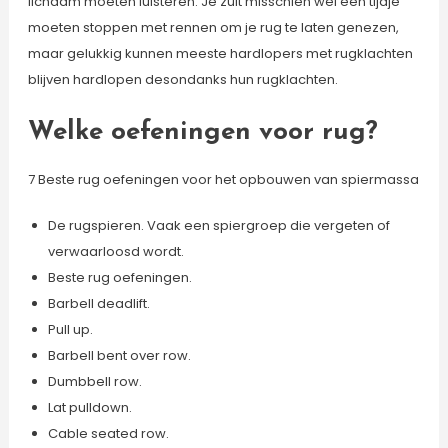
lichaam moeten luisteren. Je zult misschien wel een tijdje
moeten stoppen met rennen om je rug te laten genezen,
maar gelukkig kunnen meeste hardlopers met rugklachten
blijven hardlopen desondanks hun rugklachten.
Welke oefeningen voor rug?
7 Beste rug oefeningen voor het opbouwen van spiermassa
De rugspieren. Vaak een spiergroep die vergeten of
verwaarloosd wordt.
Beste rug oefeningen.
Barbell deadlift.
Pull up.
Barbell bent over row.
Dumbbell row.
Lat pulldown.
Cable seated row.