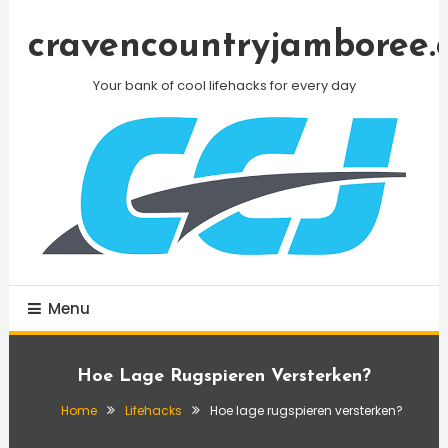
Skip
To
cravencountryjamboree.
Content
Your bank of cool lifehacks for every day
Menu
Hoe Lage Rugspieren Versterken?
Home
Lifehacks
Hoe lage rugspieren versterken?