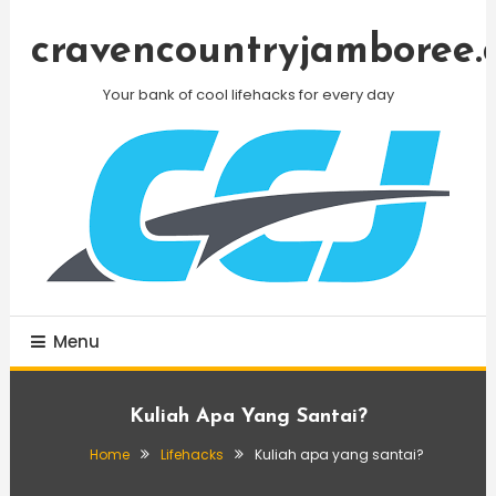
Skip
To
cravencountryjamboree.
Content
Your bank of cool lifehacks for every day
Menu
Kuliah Apa Yang Santai?
Home
Lifehacks
Kuliah apa yang santai?