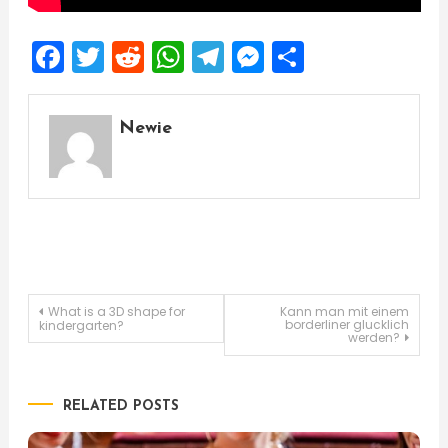
Facebook
Twitter
Reddit
WhatsApp
Telegram
Messenger
Share
Newie
Post
What is a 3D shape for
Kann man mit einem
borderliner glucklich
kindergarten?
werden?
navigation
RELATED POSTS