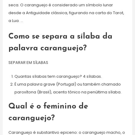
seca. O caranguejo é considerado um símbolo lunar
desde a Antiguidade clássica, figurando na carta do Tarot,
a Lua. …
Como se separa a sílaba da
palavra caranguejo?
SEPARAR EM SÍLABAS
Quantas sílabas tem caranguejo? 4 sílabas.
É uma palavra grave (Portugal) ou também chamado
paroxítona (Brasil), acento tônico na penúltima sílaba.
Qual é o feminino de
caranguejo?
Caranguejo é substantivo epiceno: o caranguejo macho, o