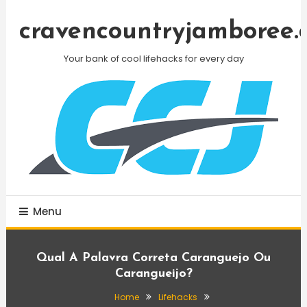
Skip
To
cravencountryjamboree.
Content
Your bank of cool lifehacks for every day
Menu
Qual A Palavra Correta Caranguejo Ou
Carangueijo?
Home
Lifehacks