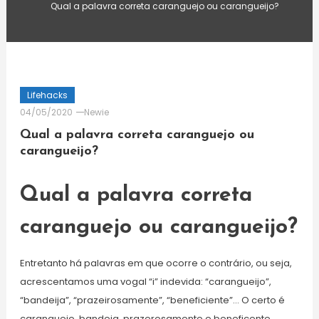
Qual a palavra correta caranguejo ou carangueijo?
Lifehacks
04/05/2020
Newie
Qual a palavra correta caranguejo ou
carangueijo?
Qual a palavra correta
caranguejo ou carangueijo?
Entretanto há palavras em que ocorre o contrário, ou seja,
acrescentamos uma vogal “i” indevida: “carangueijo”,
“bandeija”, “prazeirosamente”, “beneficiente”… O certo é
caranguejo, bandeja, prazerosamente e beneficente.