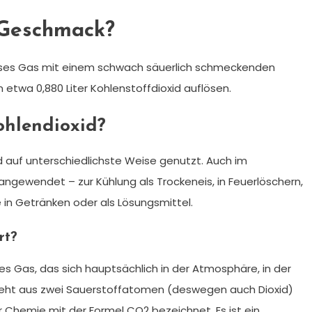
 Geschmack?
hloses Gas mit einem schwach säuerlich schmeckenden
etwa 0,880 Liter Kohlenstoffdioxid auflösen.
ohlendioxid?
id auf unterschiedlichste Weise genutzt. Auch im
angewendet – zur Kühlung als Trockeneis, in Feuerlöschern,
e in Getränken oder als Lösungsmittel.
rt?
ses Gas, das sich hauptsächlich in der Atmosphäre, in der
teht aus zwei Sauerstoffatomen (deswegen auch Dioxid)
r Chemie mit der Formel CO2 bezeichnet. Es ist ein