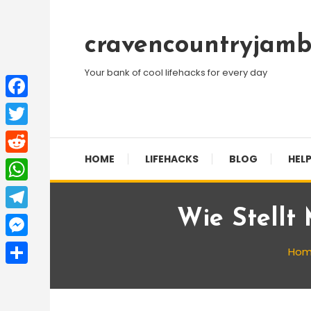
Skip
To
cravencountryjamb
Content
Your bank of cool lifehacks for every day
Facebook
Twitter
HOME
LIFEHACKS
BLOG
HELP
Reddit
WhatsApp
Wie Stellt
Telegram
Messenger
Ho
Share