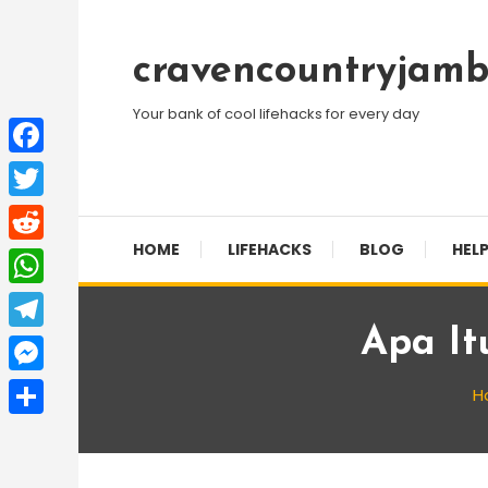
Skip
To
cravencountryjamb
Content
Your bank of cool lifehacks for every day
Facebook
Twitter
HOME
LIFEHACKS
BLOG
HELP
Reddit
WhatsApp
Apa It
Telegram
Messenger
H
Share