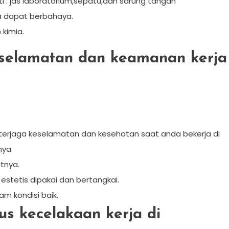
 : jas laboratorium,sepatu,dan sarung tangan
a dapat berbahaya.
kimia.
eselamatan dan keamanan kerja
terjaga keselamatan dan kesehatan saat anda bekerja di
nya.
tnya.
stetis dipakai dan bertangkai.
m kondisi baik.
s kecelakaan kerja di