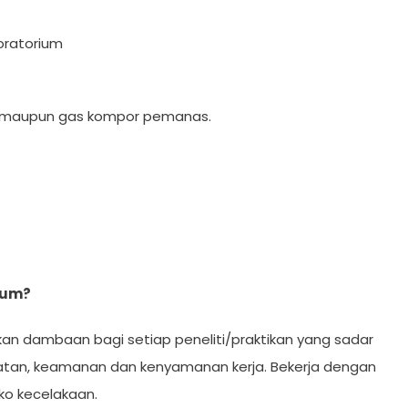
boratorium
ia maupun gas kompor pemanas.
ium?
an dambaan bagi setiap peneliti/praktikan yang sadar
atan, keamanan dan kenyamanan kerja. Bekerja dengan
ko kecelakaan.