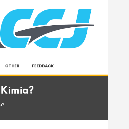
OTHER
FEEDBACK
 Kimia?
a?