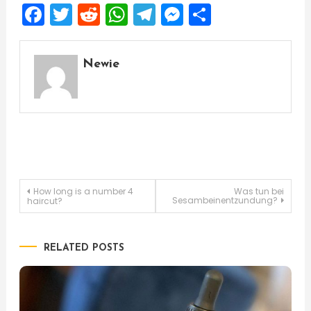
Facebook
Twitter
Reddit
WhatsApp
Telegram
Messenger
Share
Newie
Post
How long is a number 4
Was tun bei
Sesambeinentzundung?
haircut?
navigation
RELATED POSTS