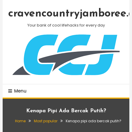
Skip
To
cravencountryjamboree.
Content
Your bank of cool lifehacks for every day
Menu
Kenapa Pipi Ada Bercak Putih?
Home
Most popular
Kenapa pipi ada bercak putih?