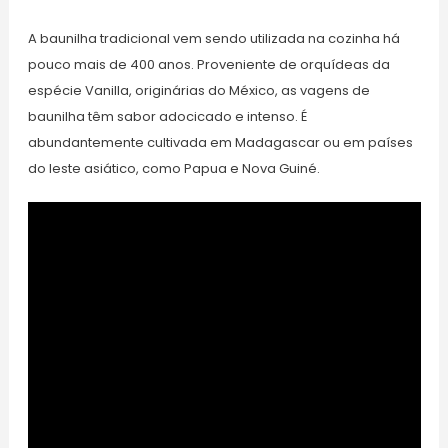
A baunilha tradicional vem sendo utilizada na cozinha há
pouco mais de 400 anos. Proveniente de orquídeas da
espécie Vanilla, originárias do México, as vagens de
baunilha têm sabor adocicado e intenso. É
abundantemente cultivada em Madagascar ou em países
do leste asiático, como Papua e Nova Guiné.