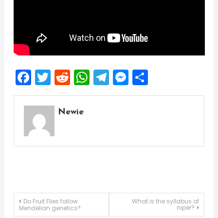
Facebook
Twitter
Reddit
WhatsApp
Telegram
Messenger
Share
Newie
Post
Do Fruit Flies follow
What is the syllabus of
niper?
Mendelian genetics?