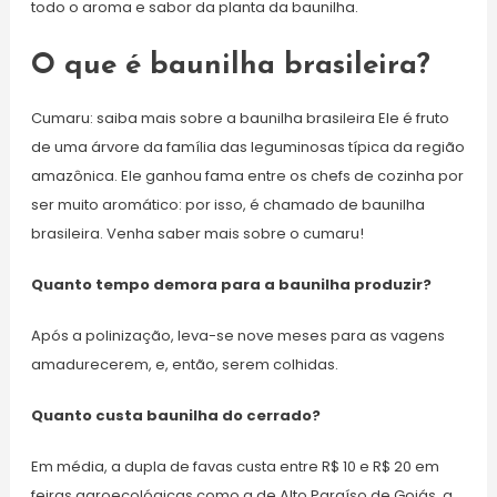
todo o aroma e sabor da planta da baunilha.
O que é baunilha brasileira?
Cumaru: saiba mais sobre a baunilha brasileira Ele é fruto
de uma árvore da família das leguminosas típica da região
amazônica. Ele ganhou fama entre os chefs de cozinha por
ser muito aromático: por isso, é chamado de baunilha
brasileira. Venha saber mais sobre o cumaru!
Quanto tempo demora para a baunilha produzir?
Após a polinização, leva-se nove meses para as vagens
amadurecerem, e, então, serem colhidas.
Quanto custa baunilha do cerrado?
Em média, a dupla de favas custa entre R$ 10 e R$ 20 em
feiras agroecológicas como a de Alto Paraíso de Goiás, a