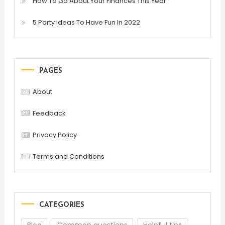
How To Go About Your Finances This Year
5 Party Ideas To Have Fun In 2022
PAGES
About
Feedback
Privacy Policy
Terms and Conditions
CATEGORIES
Blog
Common questions
Helpful tips