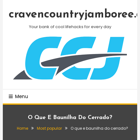
Skip
To
cravencountryjamboree.
Content
Your bank of cool lifehacks for every day
Menu
O Que E Baunilha Do Cerrado?
Home
Most popular
O que e baunilha do cerrado?