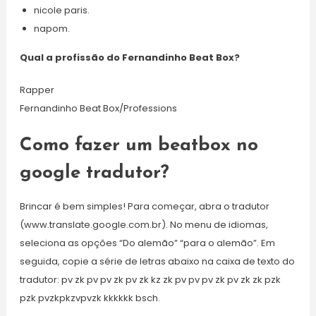
nicole paris.
napom.
Qual a profissão do Fernandinho Beat Box?
Rapper
Fernandinho Beat Box/Professions
Como fazer um beatbox no
google tradutor?
Brincar é bem simples! Para começar, abra o tradutor
(www.translate.google.com.br). No menu de idiomas,
seleciona as opções “Do alemão” “para o alemão”. Em
seguida, copie a série de letras abaixo na caixa de texto do
tradutor: pv zk pv pv zk pv zk kz zk pv pv pv zk pv zk zk pzk
pzk pvzkpkzvpvzk kkkkkk bsch.