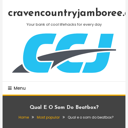
Skip
To
cravencountryjamboree.
Content
Your bank of cool lifehacks for every day
Menu
Qual E O Som Do Beatbox?
Home
Most popular
Qual e o som do beatbox?