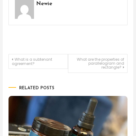
Newie
Post
What is a subtenant
What are the properties of
parallelogram and
agreement?
rectangle?
navigation
RELATED POSTS