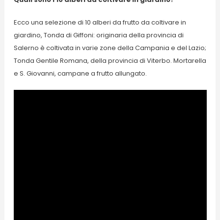
Ecco una selezione di 10 alberi da frutto da coltivare in
giardino, Tonda di Giffoni: originaria della provincia di
Salerno è coltivata in varie zone della Campania e del Lazio;
Tonda Gentile Romana, della provincia di Viterbo. Mortarella
e S. Giovanni, campane a frutto allungato.