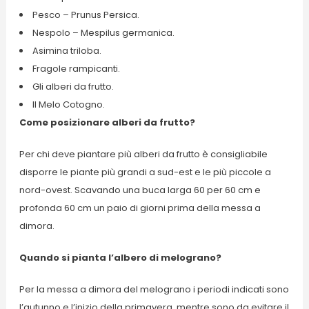
Pesco – Prunus Persica.
Nespolo – Mespilus germanica.
Asimina triloba.
Fragole rampicanti.
Gli alberi da frutto.
Il Melo Cotogno.
Come posizionare alberi da frutto?
Per chi deve piantare più alberi da frutto è consigliabile
disporre le piante più grandi a sud-est e le più piccole a
nord-ovest. Scavando una buca larga 60 per 60 cm e
profonda 60 cm un paio di giorni prima della messa a
dimora.
Quando si pianta l’albero di melograno?
Per la messa a dimora del melograno i periodi indicati sono
l’autunno e l’inizio della primavera, mentre sono da evitare il