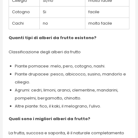
Ciliegio
Si/no
molto facile
Cotogno
Si
facile
Cachi
no
molto facile
Quanti tipi di alberi da frutto esistono?
Classificazione degli alberi da frutto
Piante pomacee: melo, pero, cotogno, nashi.
Piante drupacee: pesco, albicocco, susino, mandorlo e
ciliegio.
Agrumi: cedri, limoni, aranci, clementine, mandarini,
pompelmi, bergamotto, chinotto.
Altre piante: fico, il kaki, il melograno, l’ulivo.
Quali sono i migliori alberi da frutto?
La frutta, succosa e saporita, è il naturale completamento