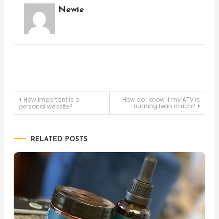
Newie
Post
How important is a
How do I know if my ATV is
running lean or rich?
personal website?
navigation
RELATED POSTS