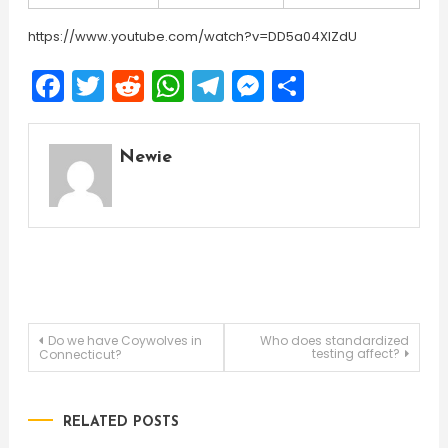
https://www.youtube.com/watch?v=DD5a04XIZdU
Facebook
Twitter
Reddit
WhatsApp
Telegram
Messenger
Share
Newie
Post
Do we have Coywolves in
Who does standardized
testing affect?
Connecticut?
navigation
RELATED POSTS