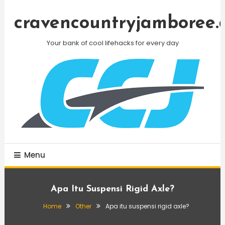
Skip
To
cravencountryjamboree.
Content
Your bank of cool lifehacks for every day
Menu
Apa Itu Suspensi Rigid Axle?
Home
Other
Apa itu suspensi rigid axle?