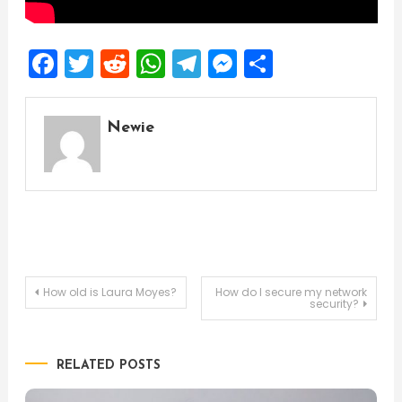
Facebook
Twitter
Reddit
WhatsApp
Telegram
Messenger
Share
Newie
Post
How old is Laura Moyes?
How do I secure my network
security?
navigation
RELATED POSTS