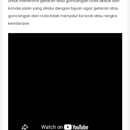
untuk menerima getaran atau goncangan roda akibat dari
kondisi jalan yang dilalui dengan tujuan agar getaran atau
goncangan dari roda tidak menyalur ke bodi atau rangka
kendaraan.