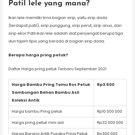
Patil lele yang mana?
Ikan lele memiliki lima bagian sirip, yaitu sirip dada
(terdapat patil), sirip punggung, sirip perut, sirip anus, dan
sirip ekor.Patil ikan lele adalah alat penyengat berupa tiga
duri tajam tipis yang berada di bagian sirip dada.
Berapa harga pring petuk?
Daftar Harga pring petuk Terbaru September 2021
Harga Bambu Pring Temu Ros Petuk
Rp3.500
Sambungan Bahan Bambu Asli
Koleksi Antik
Harga bambu Pring petuk
Rp10.000.000
Harga pring petuk mini asli
Rp32.000.000
Harga Barang Antik Pusaka Pring Petuk
Rp300.000