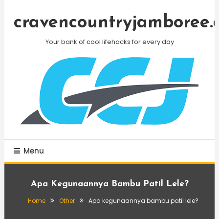
Skip
To
cravencountryjamboree.
Content
Your bank of cool lifehacks for every day
Menu
Apa Kegunaannya Bambu Patil Lele?
Home
Other
Apa kegunaannya bambu patil lele?