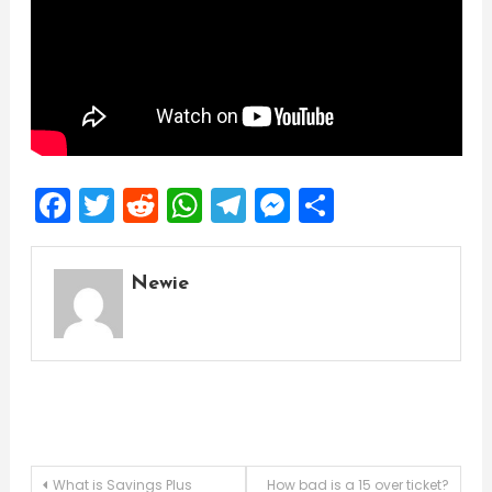
Facebook
Twitter
Reddit
WhatsApp
Telegram
Messenger
Share
Newie
Post
What is Savings Plus
How bad is a 15 over ticket?