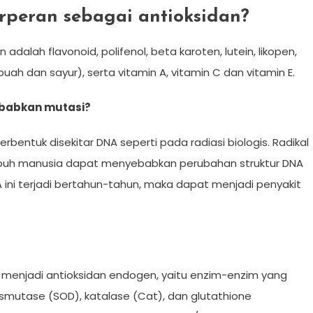
rperan sebagai antioksidan?
adalah flavonoid, polifenol, beta karoten, lutein, likopen,
uah dan sayur), serta vitamin A, vitamin C dan vitamin E.
babkan mutasi?
rbentuk disekitar DNA seperti pada radiasi biologis. Radikal
tubuh manusia dapat menyebabkan perubahan struktur DNA
A ini terjadi bertahun-tahun, maka dapat menjadi penyakit
 menjadi antioksidan endogen, yaitu enzim-enzim yang
Dismutase (SOD), katalase (Cat), dan glutathione