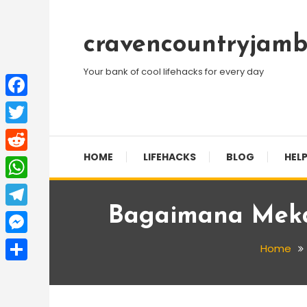
Skip
To
cravencountryjamb
Content
Your bank of cool lifehacks for every day
Facebook
Twitter
HOME
LIFEHACKS
BLOG
HELP
Reddit
WhatsApp
Bagaimana Meka
Telegram
Messenger
Home
Share