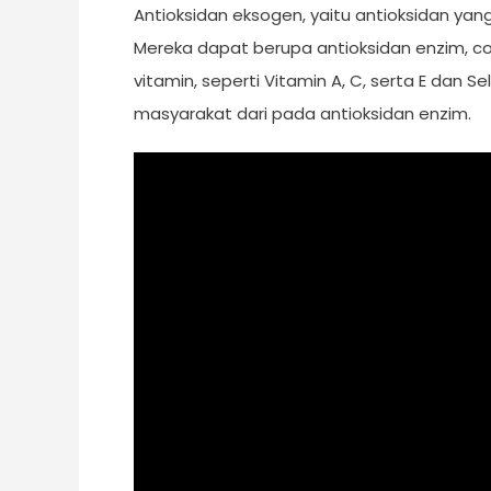
Antioksidan eksogen, yaitu antioksidan y
Mereka dapat berupa antioksidan enzim, c
vitamin, seperti Vitamin A, C, serta E dan Se
masyarakat dari pada antioksidan enzim.