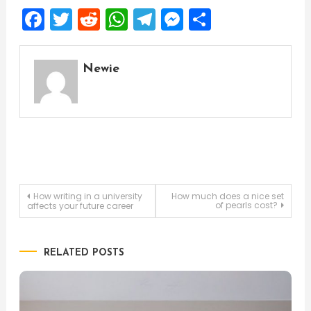
Facebook
Twitter
Reddit
WhatsApp
Telegram
Messenger
Share
Newie
Post
How writing in a university
How much does a nice set
of pearls cost?
affects your future career
navigation
RELATED POSTS