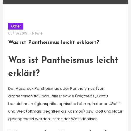
Other
03/10/2019
Newie
Was ist Pantheismus leicht erklaert?
Was ist Pantheismus leicht
erklärt?
Der Ausdruck Pantheismus oder Pantheïsmus (von
altgriechisch πᾶν pān „alles“ sowie θεός theós „Gott“)
bezeichnet religionsphilosophische Lehren, in denen „Gott“
und Welt (oftmals begriffen als Kosmos) bzw. Gott und Natur
gleichgesetzt werden. ist mit der Welt identisch.