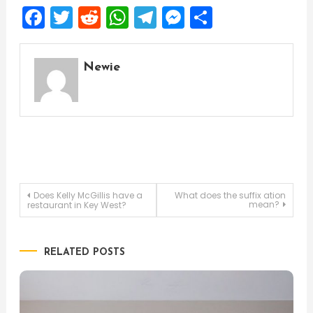
Facebook
Twitter
Reddit
WhatsApp
Telegram
Messenger
Share
Newie
Post
Does Kelly McGillis have a
What does the suffix ation
mean?
restaurant in Key West?
navigation
RELATED POSTS