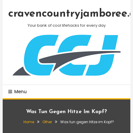
Skip
To
cravencountryjamboree.
Content
Your bank of cool lifehacks for every day
Menu
Was Tun Gegen Hitze Im Kopf?
Home
Other
Was tun gegen Hitze im Kopf?