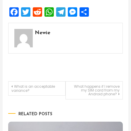
Facebook
Twitter
Reddit
WhatsApp
Telegram
Messenger
Share
Newie
Post
What is an acceptable
What happens if I remove
my SIM card from my
variance?
Android phone?
navigation
RELATED POSTS