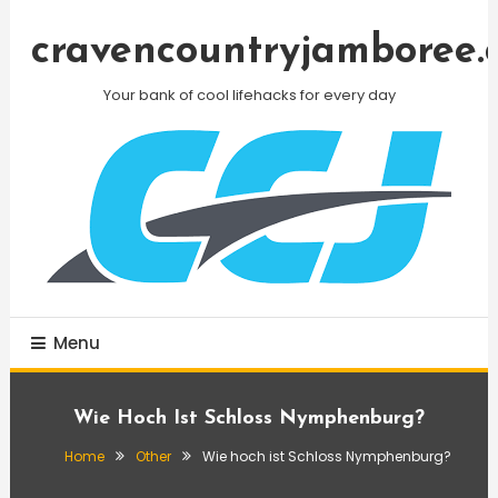
Skip
To
cravencountryjamboree.
Content
Your bank of cool lifehacks for every day
Menu
Wie Hoch Ist Schloss Nymphenburg?
Home
Other
Wie hoch ist Schloss Nymphenburg?