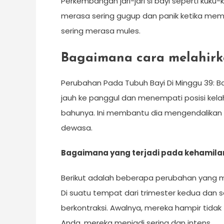
Perkembangan jari-jari si bayi seperti kuku
merasa sering gugup dan panik ketika mema
sering merasa mules.
Bagaimana cara melahirk
Perubahan Pada Tubuh Bayi Di Minggu 39: Ba
jauh ke panggul dan menempati posisi kelah
bahunya. Ini membantu dia mengendalikan s
dewasa.
Bagaimana yang terjadi pada kehamila
Berikut adalah beberapa perubahan yang m
Di suatu tempat dari trimester kedua dan
berkontraksi. Awalnya, mereka hampir tidak
Anda, mereka menjadi sering dan intens.