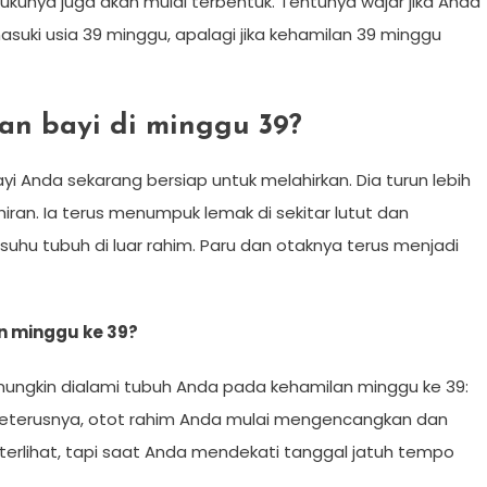
-kukunya juga akan mulai terbentuk. Tentunya wajar jika Anda
suki usia 39 minggu, apalagi jika kehamilan 39 minggu
an bayi di minggu 39?
yi Anda sekarang bersiap untuk melahirkan. Dia turun lebih
iran. Ia terus menumpuk lemak di sekitar lutut dan
uhu tubuh di luar rahim. Paru dan otaknya terus menjadi
n minggu ke 39?
ungkin dialami tubuh Anda pada kehamilan minggu ke 39:
 seterusnya, otot rahim Anda mulai mengencangkan dan
 terlihat, tapi saat Anda mendekati tanggal jatuh tempo