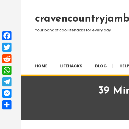
Skip
To
cravencountryjamb
Content
Your bank of cool lifehacks for every day
Facebook
Twitter
HOME
LIFEHACKS
BLOG
HELP
Reddit
WhatsApp
39 Mi
Telegram
Messenger
Share