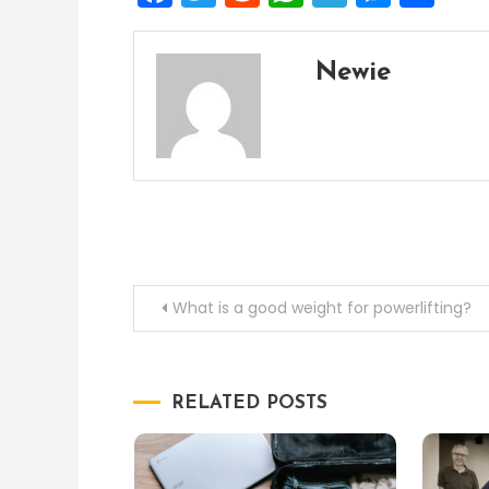
Newie
Post
What is a good weight for powerlifting?
navigation
RELATED POSTS