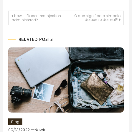
Post
How is Placentrex injection
O que significa o simbolo
do bem e do mal?
administered?
navigation
RELATED POSTS
Blog
09/13/2022
Newie