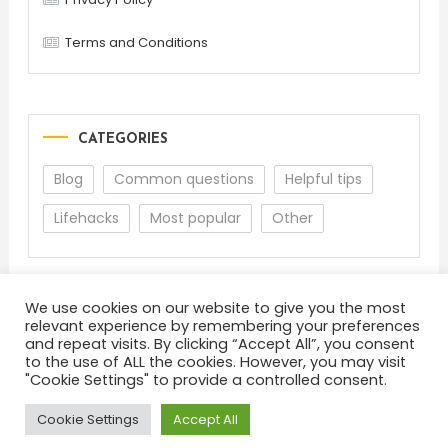
Terms and Conditions
CATEGORIES
Blog
Common questions
Helpful tips
Lifehacks
Most popular
Other
We use cookies on our website to give you the most
relevant experience by remembering your preferences
and repeat visits. By clicking “Accept All”, you consent
to the use of ALL the cookies. However, you may visit
"Cookie Settings" to provide a controlled consent.
About
Terms and Conditions
Privacy Policy
Feedback
Cookie Settings
Accept All
Color Blog
|
Theme: Color Blog by
Mystery Themes
.