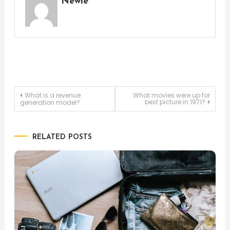
Newie
Post
What is a revenue
What movies were up for
best picture in 1971?
generation model?
navigation
RELATED POSTS