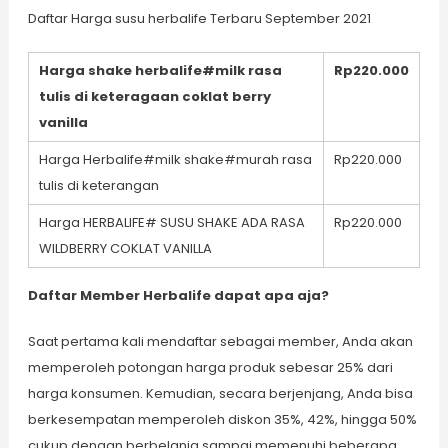
Daftar Harga susu herbalife Terbaru September 2021
Harga shake herbalife#milk rasa
Rp220.000
tulis di keteragaan coklat berry
vanilla
Harga Herbalife#milk shake#murah rasa
Rp220.000
tulis di keterangan
Harga HERBALIFE# SUSU SHAKE ADA RASA
Rp220.000
WILDBERRY COKLAT VANILLA
Daftar Member Herbalife dapat apa aja?
Saat pertama kali mendaftar sebagai member, Anda akan
memperoleh potongan harga produk sebesar 25% dari
harga konsumen. Kemudian, secara berjenjang, Anda bisa
berkesempatan memperoleh diskon 35%, 42%, hingga 50%
cukup dengan berbelanja sampai memenuhi beberapa