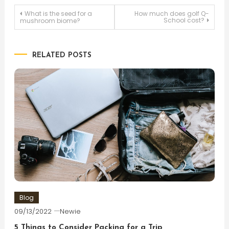
Post
What is the seed for a
How much does golf Q-
School cost?
mushroom biome?
navigation
RELATED POSTS
Blog
09/13/2022
Newie
5 Things to Consider Packing for a Trip