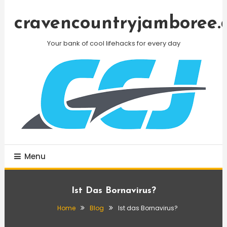
Skip
To
cravencountryjamboree.
Content
Your bank of cool lifehacks for every day
Menu
Ist Das Bornavirus?
Home
Blog
Ist das Bornavirus?