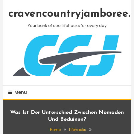
Skip
To
cravencountryjamboree.
Content
Your bank of cool lifehacks for every day
Menu
Was Ist Der Unterschied Zwischen Nomaden
Und Beduinen?
Home
Lifehacks