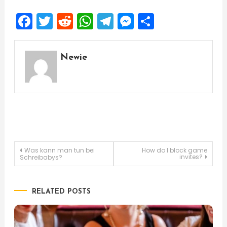
Facebook
Twitter
Reddit
WhatsApp
Telegram
Messenger
Share
Newie
Post
Was kann man tun bei
How do I block game
invites?
Schreibabys?
navigation
RELATED POSTS