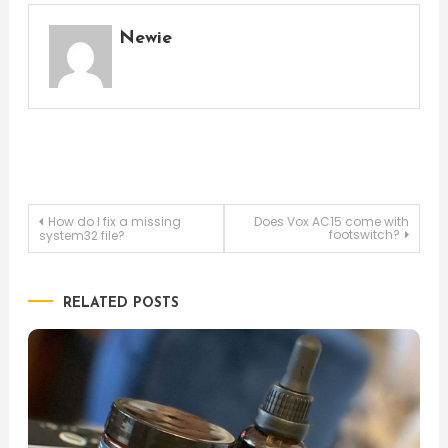
Newie
Post
How do I fix a missing
Does Vox AC15 come with
footswitch?
system32 file?
navigation
RELATED POSTS