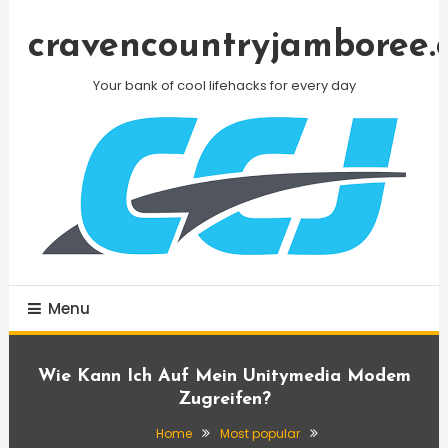
Skip
To
cravencountryjamboree.
Content
Your bank of cool lifehacks for every day
Menu
Wie Kann Ich Auf Mein Unitymedia Modem
Zugreifen?
Home
Most popular