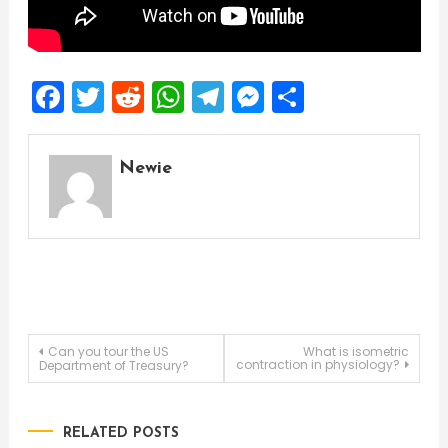
Facebook
Twitter
Reddit
WhatsApp
Telegram
Messenger
Share
Newie
Post
Can you tour the US
What is isometric
contraction in physiology?
Department of Treasury?
navigation
RELATED POSTS