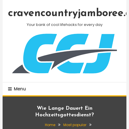
Skip
To
cravencountryjamboree.
Content
Your bank of cool lifehacks for every day
Menu
Wie Lange Dauert Ein
Hochzeitsgottesdienst?
Home
Most popular