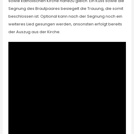
sowie katholischen Kirche nahezu gleich. Ein Kuss sowie die
Segnung des Brautpaares besiegelt die Trauung, die somit
beschlossen ist. Optional kann nach der Segnung noch ein
weiteres Lied gesungen werden, ansonsten erfolgt bereits
der Auszug aus der Kirche.