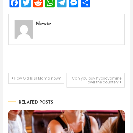
Facebook
Twitter
Reddit
WhatsApp
Telegram
Messenger
Share
Newie
Post
How Old Is Lil Mama now?
Can you buy hyoscyamine
over the counter?
navigation
RELATED POSTS