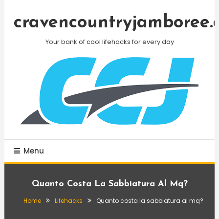
Skip
To
cravencountryjamboree.
Content
Your bank of cool lifehacks for every day
Menu
Quanto Costa La Sabbiatura Al Mq?
Home
Lifehacks
Quanto costa la sabbiatura al mq?